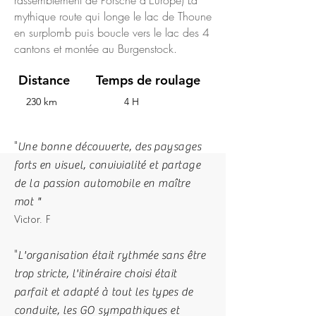
rassemblement de Porsche d'Europe) La
mythique route qui longe le lac de Thoune
en surplomb puis boucle vers le lac des 4
cantons et montée au Burgenstock.
Distance
Temps de roulage
230 km
4 H
Une bonne découverte, des paysages
"
forts en visuel, convivialité et partage
de la passion automobile en maître
mot "
Victor. F
L'organisation était rythmée sans être
"
trop stricte, l'itinéraire choisi était
parfait et adapté à tout les types de
conduite, les GO sympathiques et