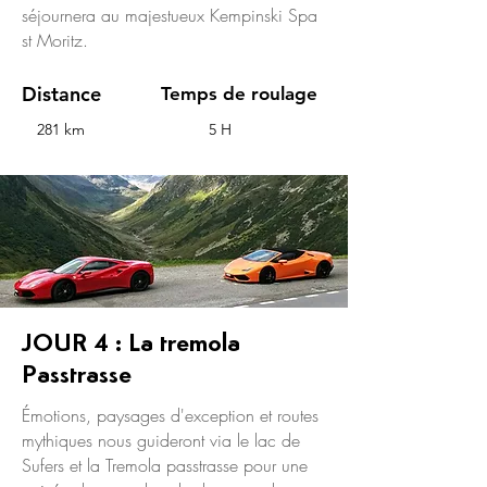
séjournera au majestueux Kempinski Spa
st Moritz.
Distance
Temps de roulage
281 km
5 H
JOUR 4 : La tremola
Passtrasse
Émotions, paysages d'exception et routes
mythiques nous guideront via le lac de
Sufers et la Tremola passtrasse pour une