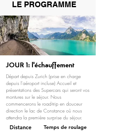
LE PROGRAMME
JOUR 1: l'échauffement
Départ depuis Zurich (prise en charge
depuis l'aéroport incluse) Accueil et
présentations des Supercars qui seront vos
montures sur le séjour. Nous
commencerons le road-trip en douceur
direction le lac de Constance où nous
attendra la première surprise du séjour.
Distance
Temps de roulage