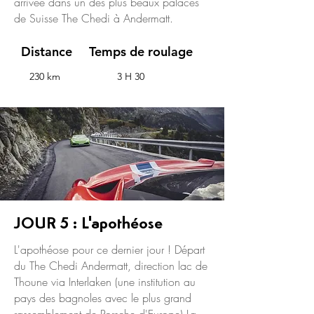
arrivée dans un des plus beaux palaces
de Suisse The Chedi à Andermatt.
Distance
Temps de roulage
230 km
3 H 30
JOUR 5 : L'apothéose
L'apothéose pour ce dernier jour ! Départ
du The Chedi Andermatt, direction lac de
Thoune via Interlaken (une institution au
pays des bagnoles avec le plus grand