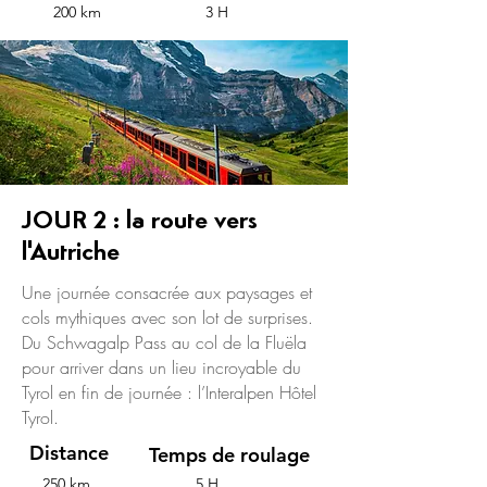
200 km
3 H
JOUR 2 : la route vers
l'Autriche
Une journée consacrée aux paysages et
cols mythiques avec son lot de surprises.
Du Schwagalp Pass au col de la Fluëla
pour arriver dans un lieu incroyable du
Tyrol en fin de journée : l’Interalpen Hôtel
Tyrol.
Distance
Temps de roulage
250 km
5 H