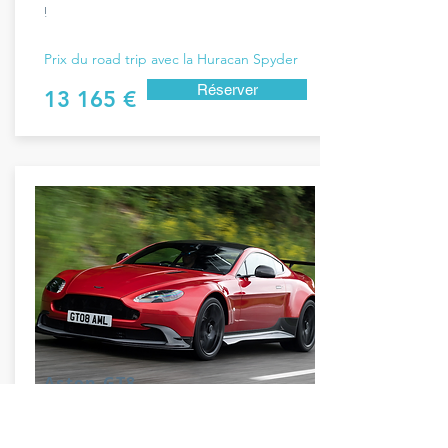
!
Prix du road trip avec la Huracan Spyder
Réserver
13 165 €
Aston GT8
La classe à l'anglaise au milieu de l'élégance Suisse