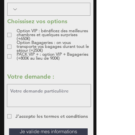
Choissisez vos options
Option VIP : bénéficez des meilleures
chambres et quelques surprises
(+650€)
Option Bagageries : on vous
transporte vos bagages durant tout le
séjour (+250€)
PACK VIP + : option VIP + Bagageries
(+800€ au lieu de 900€)
Votre demande :
J’accepte les termes et conditions
Je valide mes informations