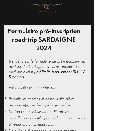
Formulaire pré-inscription
road-trip SARDAIGNE
2024
Bienvenu sur le formulaire de pré-inscription au
road-trip "La Sardaigne by Drive Emotion". Ce
road-trip exclusif
est limité à seulement 10 GT /
Supercars
Voici les étapes pour s'inscrire :
Remplir les champs ci-dessous afin d'être
recontacté(e) par l'équipe organisatrice.
Les fondateurs Sébastien ou Pierric vous
rappelleront sous 48h pour échanger avec vous
et répondre à vos questions.