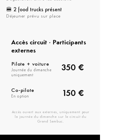
🍔 2 food trucks présent
Déjeuner prévu sur place
Accès circuit · Participants
externes
Pilote + voiture
350 €
Journée du dimanche
uniquement
Co-pilote
150 €
En option
Accès ouvert aux externes, uniquement pour
la journée du dimanche sur le circuit du
Grand Sambuc.