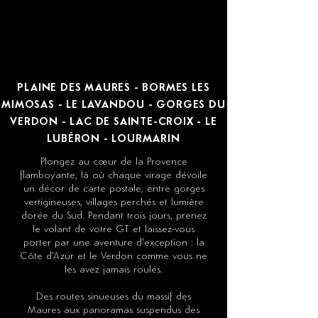
PLAINE DES MAURES - BORMES LES
MIMOSAS - LE LAVANDOU - GORGES DU
VERDON - LAC DE SAINTE-CROIX - LE
LUBÉRON - LOURMARIN
Plongez au cœur de la Provence
flamboyante, là où chaque virage dévoile
un décor de carte postale, entre gorges
vertigineuses, villages perchés et lumière
dorée du Sud. Pendant trois jours, prenez
le volant de votre GT et laissez-vous
porter par une aventure d'exception : la
Côte d'Azur et le Verdon comme vous ne
les avez jamais roulés.
Des routes sinueuses du massif des
Maures aux panoramas suspendus des