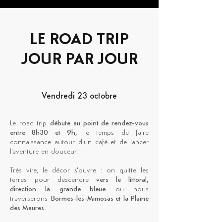
LE ROAD TRIP
JOUR PAR JOUR
Vendredi 23 octobre
Le road trip
débute au point de rendez-vous
entre 8h30 et 9h,
le temps de faire
connaissance autour d'un café et de lancer
l'aventure en douceur.
Très vite, le décor s'ouvre : on quitte les
terres pour descendre
vers le littoral,
direction la grande bleue
ou nous
traverserons
Bormes-les-Mimosas et la Plaine
des Maures
.