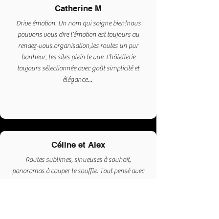
Catherine M
Drive émotion. Un nom qui soigne bien!nous
pouvons vous dire l’émotion est toujours au
rendez-vous.organisation,les routes un pur
bonheur, les sites plein le vue. L’hôtellerie
toujours sélectionnée avec goût simplicité et
élégance…
Céline et Alex
Routes sublimes, sinueuses à souhait,
panoramas à couper le souffle. Tout pensé avec
soin et passion. Un vrai sans-faute.