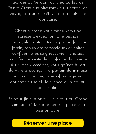
Gorges du Verdon, du bleu du lac de
Sainte-Croix aux oliveraies du Lubéron, ce
voyage est une célébration du plaisir de
conduire.
Chaque étape vous mène vers une
adresse d'exception, une bastide
provençale quatre étoiles, piscine face au
jardin, tables gastronomiques et haltes
confidentielles soigneusement choisies
pour l'authenticité, le confort et la beauté.
Au fil des kilomètres, vous goûtez à l'art
de vivre provençal : le parfum du mimosa
au bord de mer, l'apéritif partagé au
coucher du soleil, le silence d'un col au
petit matin.
Et pour finir, la piste… le circuit du Grand
Sambuc, où la route cède la place à la
passion pure.
Réserver une place