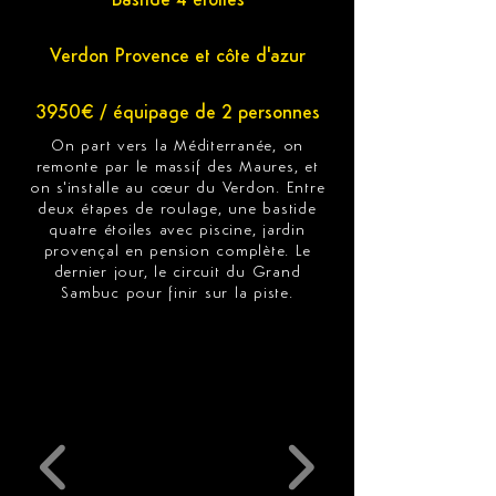
Bastide 4 étoiles
Verdon Provence et côte d'azur
3950€ / équipage de 2 personnes
On part vers la Méditerranée, on
remonte par le massif des Maures, et
on s'installe au cœur du Verdon. Entre
deux étapes de roulage, une bastide
quatre étoiles avec piscine, jardin
provençal en pension complète. Le
dernier jour, le circuit du Grand
Sambuc pour finir sur la piste.