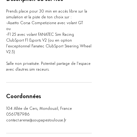
Prends place pour 30 min en accès libre sur la
simulation et la piste de ton choix sur :
-Assetto Corsa Competizione avec volant GT
ou
-F1 25 avec volant FANATEC Sim Racing
ClubSport F1 Esports V2 (ou en option
l'exceptionnel Fanatec ClubSport Steering Wheel
V2.5)
Salle non privatisée. Potentiel partage de l'espace
avec d'autres sim raceurs.
Coordonnées
104 Allée de Cers, Mondouzil, France
0561787986
contact.arena@soupapestoulouse.fr